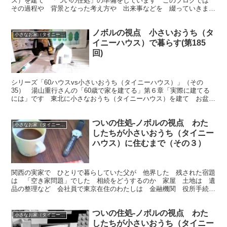
ス）を建て 「ついの住処」の準備をしています このブログでは
その過程や 背景となった考え方や 出来事などを 綴っていきま
す 今回は「ロボットについて考えた」（続き）です
ノボルの視点 小さいおうち（タ
小さなお家（タイニーハウス）で暮らす
イニーハウス）で暮らす(第185
回)
シリーズ「60ハウスvs小さいおうち（タイニーハウス）」（その
35） 湯山重行さんの「60歳で家を建てる」第６章「実際に建てる
には」です 東北に小さなおうち（タイニーハウス）を建て お盆も
終わりいよいよ引っ越しです 今回は 理想の土地探しです
ついの住処-ノボルの視点 わた
小さなお家（タイニーハウス）で暮らす
したちが小さいおうち（タイニー
ハウス）に住むまで（その３）
関西の実家で ひとりで暮らしていた父が 他界した 残された宿題
は 「空き家問題」でした 相続をどうするのか 家屋 土地は 遺
品の整理など 会社員で東京在住のわたしは 金融機関 役所手続
き 法律問題 税金の申告 など一度に処理することができるの
か
ついの住処-ノボルの視点 わた
小さなお家（タイニーハウス）で暮らす
したちが小さいおうち（タイニー