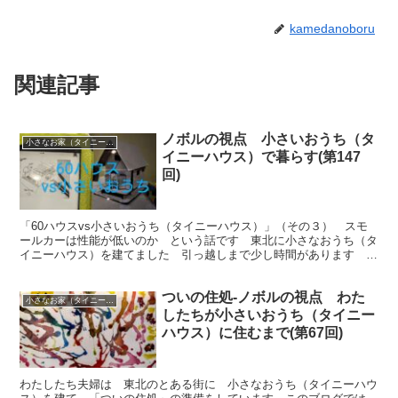
kamedanoboru
関連記事
ノボルの視点 小さいおうち（タ
小さなお家（タイニーハウス）で暮らす
イニーハウス）で暮らす(第147
回)
「60ハウスvs小さいおうち（タイニーハウス）」（その３） スモ
ールカーは性能が低いのか という話です 東北に小さなおうち（タ
イニーハウス）を建てました 引っ越しまで少し時間があります こ
のブログでは その過程や考え方 出来事を 綴っています
ついの住処-ノボルの視点 わた
小さなお家（タイニーハウス）で暮らす
したちが小さいおうち（タイニー
ハウス）に住むまで(第67回)
わたしたち夫婦は 東北のとある街に 小さなおうち（タイニーハウ