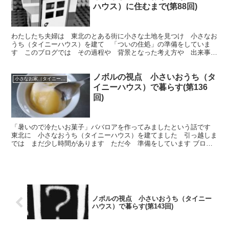
ハウス）に住むまで(第88回)
わたしたち夫婦は 東北のとある街に小さな土地を見つけ 小さなお
うち（タイニーハウス）を建て 「ついの住処」の準備をしていま
す このブログでは その過程や 背景となった考え方や 出来事な
どを 綴っていきます 今回は「方丈記」からです
ノボルの視点 小さいおうち（タ
小さなお家（タイニーハウス）で暮らす
イニーハウス）で暮らす(第136
回)
「暑いので冷たいお菓子」ババロアを作ってみましたという話です
東北に 小さなおうち（タイニーハウス）を建てました 引っ越しま
では まだ少し時間があります ただ今 準備をしています ブログ
では その過程 背景となった考え方 出来事を 綴っています
ノボルの視点 小さいおうち（タイニー
ハウス）で暮らす(第143回)