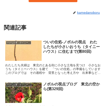
kamedanoboru
関連記事
ついの住処-ノボルの視点 わた
小さなお家（タイニーハウス）で暮らす
したちが小さいおうち（タイニー
ハウス）に住むまで(第80回)
わたしたち夫婦は 東北のとある街に小さな土地を見つけ 小さなお
うち（タイニーハウス）を建て 「ついの住処」の準備をしています
このブログでは その過程や 背景となった考え方や 出来事など
を 綴っていきます 今回は「動物や植物との会話」です
ノボルの視点ブログ 東北の空か
小さなお家（タイニーハウス）で暮らす
ら(第329回)