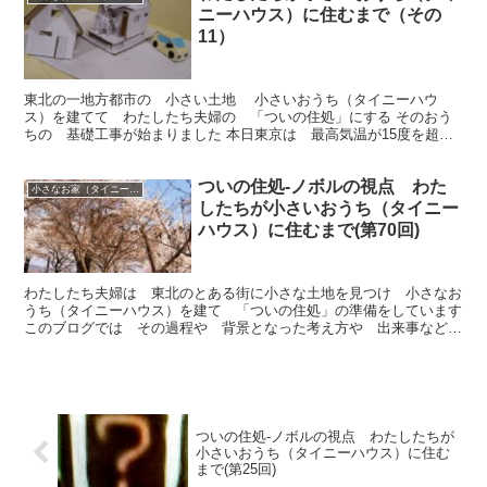
ニーハウス）に住むまで（その
11）
東北の一地方都市の 小さい土地 小さいおうち（タイニーハウ
ス）を建てて わたしたち夫婦の 「ついの住処」にする そのおう
ちの 基礎工事が始まりました 本日東京は 最高気温が15度を超え
ます しかし 東北の気温はひとけたです 業者さん職人さ...
ついの住処-ノボルの視点 わた
小さなお家（タイニーハウス）で暮らす
したちが小さいおうち（タイニー
ハウス）に住むまで(第70回)
わたしたち夫婦は 東北のとある街に小さな土地を見つけ 小さなお
うち（タイニーハウス）を建て 「ついの住処」の準備をしています
このブログでは その過程や 背景となった考え方や 出来事など
を 綴っていきます 今回は 東北に行ってます です
ついの住処-ノボルの視点 わたしたちが
小さいおうち（タイニーハウス）に住む
まで(第25回)