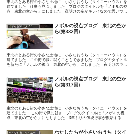
東北のとある街の小さな土地に 小さなおうち（タイニーハウス）を
建てました 仕事も見つけました ブログのタイトルを「ノボルの視
点 東北の空から」にしました 夜明けの空がキレイなので思いつき
ました 今回は「あらためて多様性を感じる（つづき）」です
ノボルの視点ブログ 東北の空か
小さなお家（タイニーハウス）で暮らす
ら(第332回)
東北のとある街の小さな土地に 小さなおうち（タイニーハウス）を
建てました この街で職に就くこともできました ブログのタイトル
を新たに「ノボルの視点 東北の空から」にしました 夜明けの空が
キレイなので思いつきました 今回は「庭カフェ 他」です
ノボルの視点ブログ 東北の空か
小さなお家（タイニーハウス）で暮らす
ら(第317回)
東北のとある街の小さな土地に 小さなおうち（タイニーハウス）を
建てました この街で職に就き ブログのタイトルは「ノボルの視
点 東北の空から」になりました 3年ぶりの伝統行事が復活するこ
の街で今回は「池田町七か条で反省する」（続き）です
わたしたちが小さいおうち（タイ
小さなお家（タイニーハウス）で暮らす