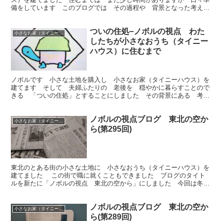
備をしています このブログでは その過程や 背景となった考え方
や 出来事などを 綴っていきます 今回は「時計と時間」です
ついの住処−ノボルの視点 わた
小さなお家（タイニーハウス）で暮らす
したちが小さなおうち（タイニー
ハウス）に住むまで
ノボルです 小さな土地を購入し 小さなお家（タイニーハウス）を
建てます そして 夫婦ふたりの 老後を 穏やかに暮らすことので
きる 「ついの住処」とすることにしました その背景にある 考え
方や 過程を ブログで綴っていきます
ノボルの視点ブログ 東北の空か
小さなお家（タイニーハウス）で暮らす
ら(第295回)
東北のとある街の小さな土地に 小さなおうち（タイニーハウス）を
建てました この街で職に就くこともできました ブログのタイト
ルを新たに「ノボルの視点 東北の空から」にしました 今回は冬を
迎え「グリーンエネルギーなど について考えた」です
ノボルの視点ブログ 東北の空か
小さなお家（タイニーハウス）で暮らす
ら(第289回)