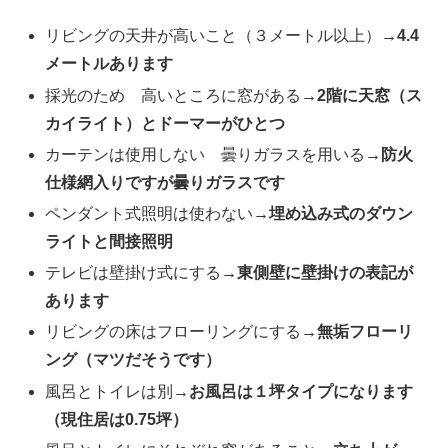
リビングの天井が高いこと（３メートル以上）
→4.4
メートルあります
採光のため 高いところに窓がある
→2階に天窓（ス
カイライト）とドーマーがひとつ
カーテンは使用しない 曇りガラスを用いる
→防火
仕様網入りですが曇りガラスです
ペンダント式照明は使わない
→埋め込み式のダウン
ライトと間接照明
テレビは壁掛け式にする
→東側壁に壁掛けの表記が
あります
リビングの床はフローリングにする
→無垢フローリ
ング（マツだそうです）
風呂とトイレは別
→お風呂は１坪タイプになります
（現住居は0.75坪）