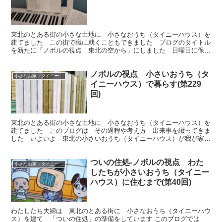
東北のとある街の小さな土地に 小さなおうち（タイニーハウス）を
建てました この街で職に就くこともできました ブログのタイトル
を新たに「ノボルの視点 東北の空から」にしました 日曜日に保育
士実技試験を受験してきました その振り返り（音楽分野）です
ノボルの視点 小さいおうち（タ
小さなお家（タイニーハウス）で暮らす
イニーハウス）で暮らす(第229
回)
東北のとある街の小さな土地に 小さなおうち（タイニーハウス）を
建てました このブログは その過程や考え方 出来事を綴ってきま
した いよいよ 東北の小さいおうち（タイニーハウス）が我が家に
なりました フェンス作りが完成しました 他 です
ついの住処-ノボルの視点 わた
小さなお家（タイニーハウス）で暮らす
したちが小さいおうち（タイニー
ハウス）に住むまで(第40回)
わたしたち夫婦は 東北のとある街に 小さなおうち（タイニーハウ
ス）を建て 「ついの住処」の準備をしています このブログでは