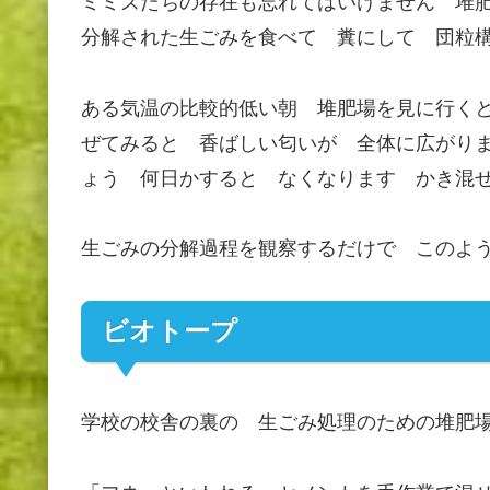
ミミズたちの存在も忘れてはいけません 堆
分解された生ごみを食べて 糞にして 団粒
ある気温の比較的低い朝 堆肥場を見に行く
ぜてみると 香ばしい匂いが 全体に広がり
ょう 何日かすると なくなります かき混
生ごみの分解過程を観察するだけで このよ
ビオトープ
学校の校舎の裏の 生ごみ処理のための堆肥