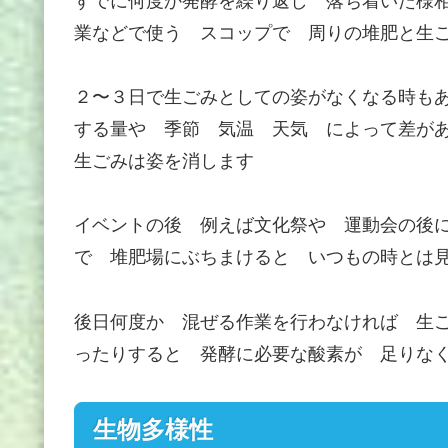
すでに何度か発酵を繰り返し 落ち着いた様
業などで使う スコップで 周りの堆肥と生
２〜３日で生ごみとしての姿がなくなる時も
する量や 季節 気温 天気 によって差が
生ごみは姿を消します
イベントの後 例えば文化祭や 運動会の後
で 堆肥場にぶちまけると いつもの時とは
後日何度か 混ぜる作業を行わなければ 生
ったりすると 発酵に必要な酸素が 足りな
生物多様性