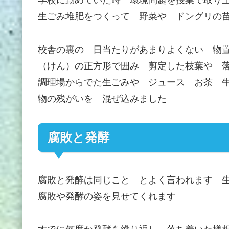
学校に勤めていた時 環境問題を授業で取り
生ごみ堆肥をつくって 野菜や ドングリの
校舎の裏の 日当たりがあまりよくない 物
（けん）の正方形で囲み 剪定した枝葉や 
調理場からでた生ごみや ジュース お茶 
物の残がいを 混ぜ込みました
腐敗と発酵
腐敗と発酵は同じこと とよく言われます 
腐敗や発酵の姿を見せてくれます