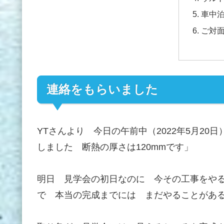
車中
ご対
連絡をもらいました
YTさんより 今日の午前中（2022年5月2
しました 断熱の厚さは120mmです」
明日 見学会の初日なのに 今その工事をや
で 本当の完成までには まだやることがあ