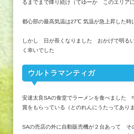
るまでまで降り続け（てゆーか このエリア
都心部の最高気温は27℃ 気温が急上昇した
しかし 日が長くなりました おかげで明る
く幸いでした
ウルトラマンティガ
安達太良SAの食堂でラーメンを食べました 
賞をもらっている（とのれんにうたってあり
SAの売店の外に自動販売機が２台あって そ