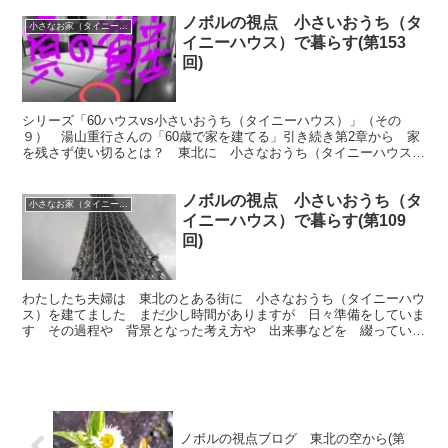
ノボルの視点 小さいおうち（タ
小さなお家（タイニーハウス）で暮らす
イニーハウス）で暮らす(第153
回)
シリーズ「60ハウスvs小さいおうち（タイニーハウス）」（その
９） 湯山重行さんの「60歳で家を建てる」引き続き第2章から 家
を残さず使い切るとは？ 東北に 小さなおうち（タイニーハウス）
を建てました 引っ越しまで後少し 日々準備をしています
ノボルの視点 小さいおうち（タ
小さなお家（タイニーハウス）で暮らす
イニーハウス）で暮らす(第109
回)
わたしたち夫婦は 東北のとある街に 小さなおうち（タイニーハウ
ス）を建てました まだ少し時間がありますが 日々準備をしていま
す その過程や 背景となった考え方や 出来事などを 綴っていき
ます 今回は「忙しい一日 スカイツリーに行ってきた」です
ノボルの視点ブログ 東北の空から(第