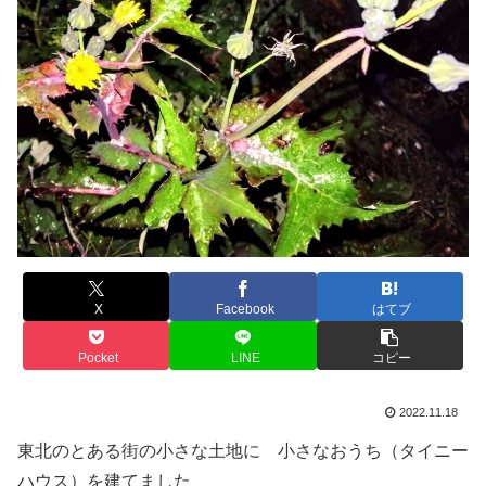
X
Facebook
はてブ
Pocket
LINE
コピー
2022.11.18
東北のとある街の小さな土地に 小さなおうち（タイニー
ハウス）を建てました