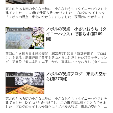
東北のとある街の小さな土地に 小さなおうち（タイニーハウス）を
建てました この街で仕事も見つかりました ブログのタイトルを
「ノボルの視点 東北の空から」にしました 夜明けの空がキレイな
ので思いつきました 今回は「GW前に東京いってみた」です
ノボルの視点 小さいおうち（タ
小さなお家（タイニーハウス）で暮らす
イニーハウス）で暮らす(第169
回)
前回に引き続き日本経済新聞 2022年7月30日「新築戸建て プロは
ここを見る」新築戸建て住宅を選ぶときに注意したい項目をランキン
グ 第８位『省エネ性』以下 から 東北に小さなおうち（タイニー
ハウス）を建てました 今月はいよいよ引っ越しです
ノボルの視点ブログ 東北の空か
小さなお家（タイニーハウス）で暮らす
ら(第273回)
東北のとある街の小さな土地に 小さなおうち（タイニーハウス）を
建てました DIYもひと通り終了し この街で職に就くこともできま
した ブログのタイトルを新たに「ノボルの視点 東北の空から」に
しました 今回は この花の名前はなんですか？ です