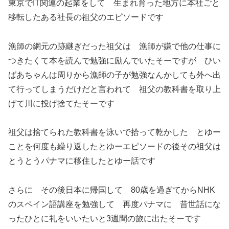
東京でIT関連の起業をして 生まれ育った地方に本社ごと
移転したある社長の祖父のエピソードです
漁師の網元の跡継ぎだった祖父は 漁師が嫌で他の仕事に
つきたくて本を読んで勉強に励んでいたそーですが ひい
ばあちゃんは周りから漁師の子が勉強なんかしても外へ出
て行ってしまうだけだと言われて 祖父の教科書を取り上
げて川に投げ捨てたそーです
祖父は捨てられた教科書を泳いで拾って乾かした とゆー
ことを何度も繰り返したとゆーエピソードの後その祖父は
とうとうパナマに移住したとゆー話です
さらに その後日本に帰国して 80歳を過ぎてからNHK
のスペイン語講座を勉強して 再度パナマに 昔世話にな
ったひとに礼をいいたいと3週間の旅に出たそーです