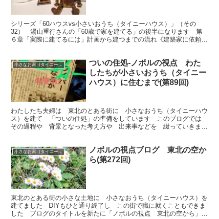
シリーズ「60ハウスvs小さいおうち（タイニーハウス）」（その
32） 湯山重行さんの「60歳で家を建てる」の後半になります 第
６章「実際に建てるには」計画から建つまでの流れ《建築家に依頼す
る場合》 項目７ 「工事見積もり依頼」からです
ついの住処-ノボルの視点 わた
小さなお家（タイニーハウス）で暮らす
したちが小さいおうち（タイニー
ハウス）に住むまで(第89回)
わたしたち夫婦は 東北のとある街に 小さなおうち（タイニーハウ
ス）を建て 「ついの住処」の準備をしています このブログでは
その過程や 背景となった考え方や 出来事などを 綴っていきま
す 今回は 「本当に必要なの？高齢者の運転免許証」 です
ノボルの視点ブログ 東北の空か
小さなお家（タイニーハウス）で暮らす
ら(第272回)
東北のとある街の小さな土地に 小さなおうち（タイニーハウス）を
建てました DIYもひと通り終了し この街で職に就くこともできま
した ブログのタイトルを新たに「ノボルの視点 東北の空から」に