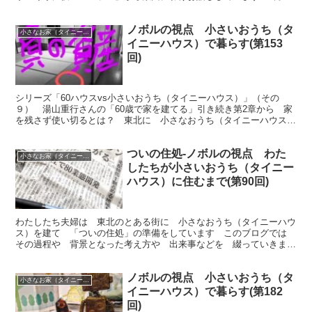
いよいよ引っ越し 今回は 都会の土地をストレスなく 他
ノボルの視点 小さいおうち（タ
小さなお家（タイニーハウス）で暮らす
イニーハウス）で暮らす(第153
回)
シリーズ「60ハウスvs小さいおうち（タイニーハウス）」（その
９） 湯山重行さんの「60歳で家を建てる」引き続き第2章から 家
を残さず使い切るとは？ 東北に 小さなおうち（タイニーハウス）
を建てました 引っ越しまで後少し 日々準備をしています
ついの住処-ノボルの視点 わた
小さなお家（タイニーハウス）で暮らす
したちが小さいおうち（タイニー
ハウス）に住むまで(第90回)
わたしたち夫婦は 東北のとある街に 小さなおうち（タイニーハウ
ス）を建て 「ついの住処」の準備をしています このブログでは
その過程や 背景となった考え方や 出来事などを 綴っていきま
す 今回は 「本当に必要なの？パート２ 幽霊レストラン」です
ノボルの視点 小さいおうち（タ
小さなお家（タイニーハウス）で暮らす
イニーハウス）で暮らす(第182
回)