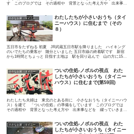
す このブログでは その過程や 背景となった考え方や 出来事な
どを 綴っていきます 今回は 東北から帰ってきました です
わたしたちが小さいおうち（タイ
小さなお家（タイニーハウス）で暮らす
ニーハウス）に住むまで（その
８）
五日市をたずねる 初夏 JR武蔵五日市駅を降りました ハイキング
のいでたちの乗客が 随分といました 五日市線の終着駅です 新宿
から1時間とちょっと 目指す土地は 駅を回り込んで 山の方に15分
ほど歩いた集落の一角にありました 15坪ほどの広...
ついの住処-ノボルの視点 わた
小さなお家（タイニーハウス）で暮らす
したちが小さいおうち（タイニー
ハウス）に住むまで(第59回)￼
わたしたち夫婦は 東北のとある街に 小さなおうち（タイニーハウ
ス）を建て 「ついの住処」の準備をしています このブログでは
その過程や 背景となった考え方や 出来事などを 綴っていきま
す 今回は 記憶と思い出 について お話しします
ついの住処-ノボルの視点 わた
小さなお家（タイニーハウス）で暮らす
したちが小さいおうち（タイニー