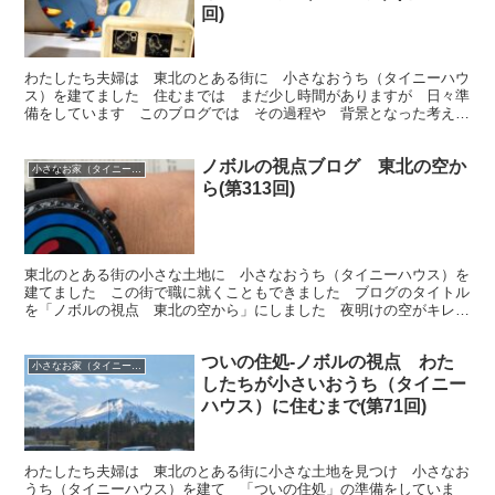
回)
わたしたち夫婦は 東北のとある街に 小さなおうち（タイニーハウ
ス）を建てました 住むまでは まだ少し時間がありますが 日々準
備をしています このブログでは その過程や 背景となった考え方
や 出来事などを 綴っていきます 今回は「時計と時間」です
ノボルの視点ブログ 東北の空か
小さなお家（タイニーハウス）で暮らす
ら(第313回)
東北のとある街の小さな土地に 小さなおうち（タイニーハウス）を
建てました この街で職に就くこともできました ブログのタイトル
を「ノボルの視点 東北の空から」にしました 夜明けの空がキレイ
なので思いつきました 今回は「体調はいかがですか？」です
ついの住処-ノボルの視点 わた
小さなお家（タイニーハウス）で暮らす
したちが小さいおうち（タイニー
ハウス）に住むまで(第71回)
わたしたち夫婦は 東北のとある街に小さな土地を見つけ 小さなお
うち（タイニーハウス）を建て 「ついの住処」の準備をしていま