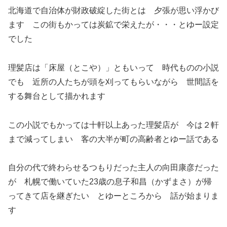
北海道で自治体が財政破綻した街とは 夕張が思い浮かび
ます この街もかっては炭鉱で栄えたが・・・とゆー設定
でした
理髪店は「床屋（とこや）」ともいって 時代ものの小説
でも 近所の人たちが頭を刈ってもらいながら 世間話を
する舞台として描かれます
この小説でもかっては十軒以上あった理髪店が 今は２軒
まで減ってしまい 客の大半が町の高齢者とゆー話である
自分の代で終わらせるつもりだった主人の向田康彦だった
が 札幌で働いていた23歳の息子和昌（かずまさ）が帰
ってきて店を継ぎたい とゆーところから 話が始まりま
す