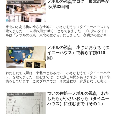
ノボルの視点ブログ 東北の空か
小さなお家（タイニーハウス）で暮らす
ら(第335回)
東北のとある街の小さな土地に 小さなおうち（タイニーハウス）を
建てました この街で職に就くこともできました ブログのタイト
ルは「ノボルの視点 東北の空から」にしました 夜明けの空がキレ
イなので思いつきました 今回は「まちなか食べ歩き」他です
ノボルの視点 小さいおうち（タ
小さなお家（タイニーハウス）で暮らす
イニーハウス）で暮らす(第110
回)
わたしたち夫婦は 東北のとある街に 小さなおうち（タイニーハウ
ス）を建てました 住むまでは まだ少し時間がありますが 日々準
備をしています このブログでは その過程や 背景となった考え方
や 出来事などを 綴っていきます 今回は「時計と時間」です
ついの住処ーノボルの視点 わた
小さなお家（タイニーハウス）で暮らす
したちが小さいおうち（タイニー
ハウス）に住むまで（その１）