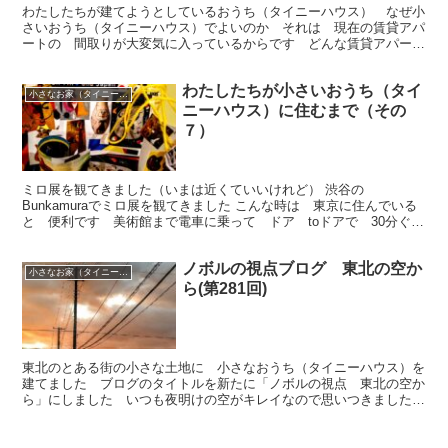
わたしたちが建てようとしているおうち（タイニーハウス） なぜ小
さいおうち（タイニーハウス）でよいのか それは 現在の賃貸アパ
ートの 間取りが大変気に入っているからです どんな賃貸アパート
なのか 説明します 次回はロフトからです
わたしたちが小さいおうち（タイ
小さなお家（タイニーハウス）で暮らす
ニーハウス）に住むまで（その
７）
ミロ展を観てきました（いまは近くていいけれど） 渋谷の
Bunkamuraでミロ展を観てきました こんな時は 東京に住んでいる
と 便利です 美術館まで電車に乗って ドア toドアで 30分ぐら
い ところでミロ 好きです 以前 ピカソについて少...
ノボルの視点ブログ 東北の空か
小さなお家（タイニーハウス）で暮らす
ら(第281回)
東北のとある街の小さな土地に 小さなおうち（タイニーハウス）を
建てました ブログのタイトルを新たに「ノボルの視点 東北の空か
ら」にしました いつも夜明けの空がキレイなので思いつきました
今回は 「朝焼けの空が綺麗なので」「モノ作り」などです