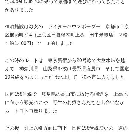
でSuper Cub 70に乗って京都まで遊びに行ってきたこと
がありました
宿泊施設は激安の ライダーハウスボーダー 京都市上京
区櫛笥町714（上京区日暮椹木町上る 田中米穀店 ２輪
１泊1,400円）で ３泊しました
この時のルートは 東京新宿から20号線で大垂水峠を越
えて 神奈川県 山梨県を抜け長野県塩尻市 そして国道
19号線をちょこっとだけ北上して 松本市に入りました
国道158号線で 岐阜県の高山市に抜ける峠道を 上高地
に向かう観光バスや 野生のお猿さんたちと出合いなが
ら トコトコ走りました
その後 郡上八幡方面に南下 国道156号線沿いの 道の