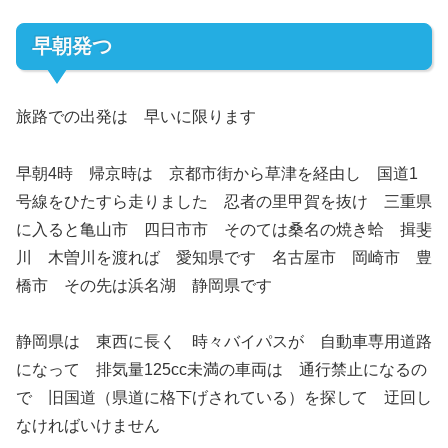
早朝発つ
旅路での出発は 早いに限ります
早朝4時 帰京時は 京都市街から草津を経由し 国道1
号線をひたすら走りました 忍者の里甲賀を抜け 三重県
に入ると亀山市 四日市市 そのては桑名の焼き蛤 揖斐
川 木曽川を渡れば 愛知県です 名古屋市 岡崎市 豊
橋市 その先は浜名湖 静岡県です
静岡県は 東西に長く 時々バイパスが 自動車専用道路
になって 排気量125cc未満の車両は 通行禁止になるの
で 旧国道（県道に格下げされている）を探して 迂回し
なければいけません