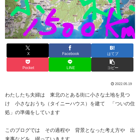
X
Facebook
はてブ
Pocket
LINE
コピー
2022.05.19
わたしたち夫婦は 東北のとある街に小さな土地を見つ
け 小さなおうち（タイニーハウス）を建て 「ついの住
処」の準備をしています
このブログでは その過程や 背景となった考え方や 出
来事などを 綴っていきます