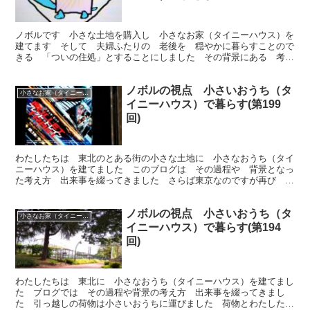
ノボルです 小さな土地を購入し 小さなお家（タイニーハウス）を
建てます そして 夫婦ふたりの 老後を 穏やかに暮らすことので
きる 「ついの住処」とすることにしました その背景にある 考え
方や 過程を ブログで綴っていきます
ノボルの視点 小さいおうち（タ
小さなお家（タイニーハウス）で暮らす
イニーハウス）で暮らす(第199
回)
わたしたちは 東北のとある街の小さな土地に 小さなおうち（タイ
ニーハウス）を建てました このブログは その過程や 背景となっ
た考え方 出来事を綴ってきました さらば東京なのですが再び 戻
ってまいりました 今回は「ブレット トレイン」観た！です
ノボルの視点 小さいおうち（タ
小さなお家（タイニーハウス）で暮らす
イニーハウス）で暮らす(第194
回)
わたしたちは 東北に 小さなおうち（タイニーハウス）を建てまし
た ブログでは その過程や背景の考え方 出来事を綴ってきまし
た 引っ越しの荷物は小さいおうちに運びました 荷物とわたしたち